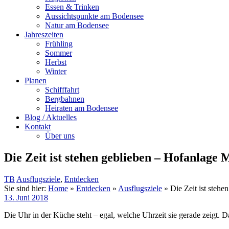
Essen & Trinken
Aussichtspunkte am Bodensee
Natur am Bodensee
Jahreszeiten
Frühling
Sommer
Herbst
Winter
Planen
Schifffahrt
Bergbahnen
Heiraten am Bodensee
Blog / Aktuelles
Kontakt
Über uns
Die Zeit ist stehen geblieben – Hofanlage 
TB
Ausflugsziele
,
Entdecken
Sie sind hier:
Home
»
Entdecken
»
Ausflugsziele
»
Die Zeit ist steh
13. Juni 2018
Die Uhr in der Küche steht – egal, welche Uhrzeit sie gerade zeigt. D