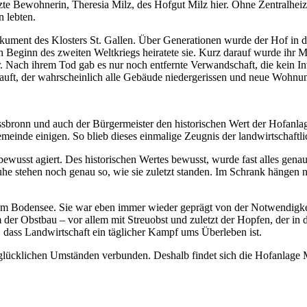
etzte Bewohnerin, Theresia Milz, des Hofgut Milz hier. Ohne Zentralhe
 lebten.
ument des Klosters St. Gallen. Über Generationen wurde der Hof in de
h Beginn des zweiten Weltkriegs heiratete sie. Kurz darauf wurde ihr Ma
. Nach ihrem Tod gab es nur noch entfernte Verwandschaft, die kein Int
auft, der wahrscheinlich alle Gebäude niedergerissen und neue Wohnung
essbronn und auch der Bürgermeister den historischen Wert der Hofanl
emeinde einigen. So blieb dieses einmalige Zeugnis der landwirtschaft
ewusst agiert. Des historischen Wertes bewusst, wurde fast alles gena
e stehen noch genau so, wie sie zuletzt standen. Im Schrank hängen no
 am Bodensee. Sie war eben immer wieder geprägt von der Notwendigkei
 Obstbau – vor allem mit Streuobst und zuletzt der Hopfen, der in der
 dass Landwirtschaft ein täglicher Kampf ums Überleben ist.
len glücklichen Umständen verbunden. Deshalb findet sich die Hofanlage