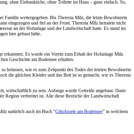
izung, ohne Einbauküche, ohne Toilette im Haus – ganz einfach. So,
r Familie weitergegeben. Bis Theresia Milz, die letzte Bewohnerin
nn eingezogen und fiel an der Front. Theresia Milz heiratete nicht
eresse an der Hofanlage und der Landwirtschaft hatte. Es stand im
en hier gebaut hätte.
age erkannten. Es wurde ein Verein zum Erhalt der Hofanlage Milz
lichen Geschichte am Bodensee erhalten.
u so belassen, wie es zum Zeitpunkt des Todes der letzten Bewohnerin
ch die gleichen Kleider und das Bett ist so gemacht, wie es Theresia
t, wirtschaftlich zu sein. Anfangs wurde Getreide angebaut. Dann
 Region verbreitet ist. Alle diese Bereiche der Landwirtschaft
 Milz natürlich auch im Buch “
Glücksorte am Bodensee
” in welchem