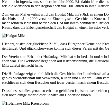
Nein, nicht irgendwann, sondern im Jahr 2000. Bis dahin lebte die l
wie die Menschen in der Region eben vor 100 Jahren in ihren Häusern
Zum ersten Mal erwähnt wird das Hofgut Milz im 9 Jhd. in einem Dok
des Hofs, im Jahr 2000 verstarb. Eine tragische Geschichte: Kurz nac
mehr sondern lebte und betrieb den Hof mit ihrem behinderten Bruder
Raum, dass die Erbengemeinschaft das Hofgut an einen Investor verk
Hier ergibt sich der glückliche Zufall, dass Bürger der Gemeinde Kr
gegründet. Und glücklicherweise konnte sich dieser Verein mit der G
Der Verein zum Erhalt der Hofanlage Milz hat sehr bedacht und sehr b
eben war. Die Geldbörse liegt noch auf Küchenschrank, die Hausschuh
Milz zuletzt gemacht hatte.
Die Hofanlage zeigt eindrücklich die Geschichte der Landwirtschaft
gab es Viehwirtschaft mit Schweinen, Kühen und Rindern. Dann kam der
erschließen sich dem Besucher und jeder versteht nach einem Besuch,
Dass diese so alles genau so erhalten geblieben ist, ist mit sehr vie
sich noch einige mehr dieser Schätze am Bodensee finden.