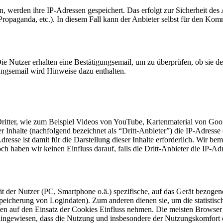
 werden ihre IP-Adressen gespeichert. Das erfolgt zur Sicherheit des
 Propaganda, etc.). In diesem Fall kann der Anbieter selbst für den Kom
Nutzer erhalten eine Bestätigungsemail, um zu überprüfen, ob sie de
ngsemail wird Hinweise dazu enthalten.
Dritter, wie zum Beispiel Videos von YouTube, Kartenmaterial von G
er Inhalte (nachfolgend bezeichnet als “Dritt-Anbieter”) die IP-Adress
resse ist damit für die Darstellung dieser Inhalte erforderlich. Wir b
ch haben wir keinen Einfluss darauf, falls die Dritt-Anbieter die IP-Ad
ät der Nutzer (PC, Smartphone o.ä.) spezifische, auf das Gerät bezoge
peicherung von Logindaten). Zum anderen dienen sie, um die statistis
en auf den Einsatz der Cookies Einfluss nehmen. Die meisten Browser 
f hingewiesen, dass die Nutzung und insbesondere der Nutzungskomfort