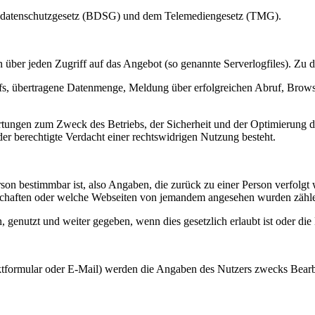
desdatenschutzgesetz (BDSG) und dem Telemediengesetz (TMG).
über jeden Zugriff auf das Angebot (so genannte Serverlogfiles). Zu d
s, übertragene Datenmenge, Meldung über erfolgreichen Abruf, Browse
ertungen zum Zweck des Betriebs, der Sicherheit und der Optimierung de
er berechtigte Verdacht einer rechtswidrigen Nutzung besteht.
rson bestimmbar ist, also Angaben, die zurück zu einer Person verfolg
schaften oder welche Webseiten von jemandem angesehen wurden zähl
nutzt und weiter gegeben, wenn dies gesetzlich erlaubt ist oder die 
tformular oder E-Mail) werden die Angaben des Nutzers zwecks Bearbe