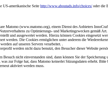
ie US-amerikanische Seite
http://www.aboutads.info/choices/
oder die 
ware Matomo (www.matomo.org), einem Dienst des Anbieters InnoCraft 
des Nutzerverhaltens zu Optimierungs- und Marketingzwecken gemäß Art
tellt und ausgewertet werden. Hierzu können Cookies eingesetzt werde
chert werden. Die Cookies ermöglichen unter anderem die Wiedererken
werden auf unseren Servern verarbeitet. .
profil werden nicht dazu benutzt, den Besucher dieser Website persön
m Besuch nicht einverstanden sind, dann können Sie der Speicherung u
was zur Folge hat, dass Matomo keinerlei Sitzungsdaten erhebt. Bitte 
erneut aktiviert werden muss.