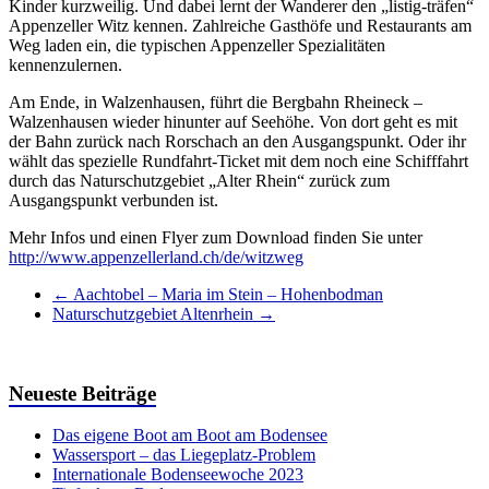
Kinder kurzweilig. Und dabei lernt der Wanderer den „listig-träfen“
Appenzeller Witz kennen. Zahlreiche Gasthöfe und Restaurants am
Weg laden ein, die typischen Appenzeller Spezialitäten
kennenzulernen.
Am Ende, in Walzenhausen, führt die Bergbahn Rheineck –
Walzenhausen wieder hinunter auf Seehöhe. Von dort geht es mit
der Bahn zurück nach Rorschach an den Ausgangspunkt. Oder ihr
wählt das spezielle Rundfahrt-Ticket mit dem noch eine Schifffahrt
durch das Naturschutzgebiet „Alter Rhein“ zurück zum
Ausgangspunkt verbunden ist.
Mehr Infos und einen Flyer zum Download finden Sie unter
http://www.appenzellerland.ch/de/witzweg
←
Aachtobel – Maria im Stein – Hohenbodman
Naturschutzgebiet Altenrhein
→
Neueste Beiträge
Das eigene Boot am Boot am Bodensee
Wassersport – das Liegeplatz-Problem
Internationale Bodenseewoche 2023