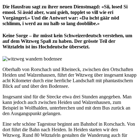
Die Hausfrau sagt zu ihrer neuen Dienstmagd: «Sii, losed Si
emool. Si ässid aber, wani gsieh, topplet so vill wie eri
Vorgängeri.» Und die Antwort war: «Da ischt gäär nöd
schlimm, i werd au nu halb so lang doobliibe.»
Keine Sorge – ihr müsst kein Schweizerdeutsch verstehen, um
auf dem Witzweg Spaß zu haben. Der grösste Teil der
Witztafeln ist ins Hochdeutsche übersetzt.
Oberhalb von Rorschach und Rheineck, zwischen den Ortschaften
Heiden und Walzenhausen, führt der Witzweg über insgesamt knapp
acht Kilometer durch eine herrliche Landschaft mit phantastischem
Blick auf und über den Bodensee.
Insgesamt sind für die Strecke etwa drei Stunden angegeben. Man
kann jedoch auch zwischen Heiden und Walzenhausen, zum
Beispiel in Wolfhalden, unterbrechen und mit dem Bus zurück an
den Ausgangspunkt gelangen.
Eine sehr schöne Tagestour beginnt am Bahnhof in Rorschach. Von
dort führt die Bahn nach Heiden. In Heiden starten wir den
Witzweg. Rund 80 Witztafeln gestalten die Wanderung auch für