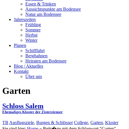
Essen & Trinken
Aussichtspunkte am Bodensee
Natur am Bodensee
Jahreszeiten
Frühling
Sommer
Herbst
Winter
Planen
Schifffahrt
Bergbahnen
Heiraten am Bodensee
Blog / Aktuelles
Kontakt
Über uns
Garten
Schloss Salem
Ehemaliges Kloster der Zisterzienser
TB
Ausflugsziele
,
Burgen & Schlösser
College
,
Garten
,
Kloster
Sie sind hier:
Home
»
Beitr�ge mit dem Schlagwort "Garten"