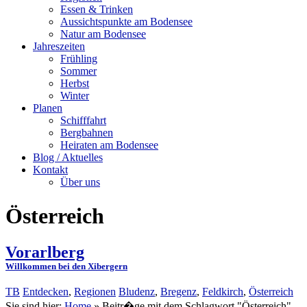
Essen & Trinken
Aussichtspunkte am Bodensee
Natur am Bodensee
Jahreszeiten
Frühling
Sommer
Herbst
Winter
Planen
Schifffahrt
Bergbahnen
Heiraten am Bodensee
Blog / Aktuelles
Kontakt
Über uns
Österreich
Vorarlberg
Willkommen bei den Xibergern
TB
Entdecken
,
Regionen
Bludenz
,
Bregenz
,
Feldkirch
,
Österreich
Sie sind hier:
Home
»
Beitr�ge mit dem Schlagwort "Österreich"