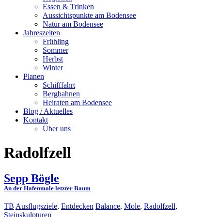
Essen & Trinken
Aussichtspunkte am Bodensee
Natur am Bodensee
Jahreszeiten
Frühling
Sommer
Herbst
Winter
Planen
Schifffahrt
Bergbahnen
Heiraten am Bodensee
Blog / Aktuelles
Kontakt
Über uns
Radolfzell
Sepp Bögle
An der Hafenmole letzter Baum
TB
Ausflugsziele
,
Entdecken
Balance
,
Mole
,
Radolfzell
,
Steinskulpturen