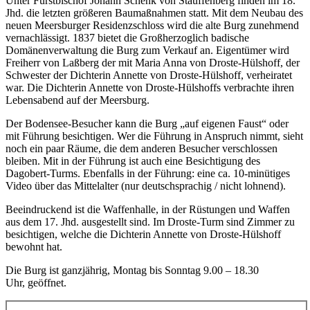
Unter Fürstbischof Johann Schenk von Stauffenberg finden im 18.
Jhd. die letzten größeren Baumaßnahmen statt. Mit dem Neubau des
neuen Meersburger Residenzschloss wird die alte Burg zunehmend
vernachlässigt. 1837 bietet die Großherzoglich badische
Domänenverwaltung die Burg zum Verkauf an. Eigentümer wird
Freiherr von Laßberg der mit Maria Anna von Droste-Hülshoff, der
Schwester der Dichterin Annette von Droste-Hülshoff, verheiratet
war. Die Dichterin Annette von Droste-Hülshoffs verbrachte ihren
Lebensabend auf der Meersburg.
Der Bodensee-Besucher kann die Burg „auf eigenen Faust“ oder
mit Führung besichtigen. Wer die Führung in Anspruch nimmt, sieht
noch ein paar Räume, die dem anderen Besucher verschlossen
bleiben. Mit in der Führung ist auch eine Besichtigung des
Dagobert-Turms. Ebenfalls in der Führung: eine ca. 10-minütiges
Video über das Mittelalter (nur deutschsprachig / nicht lohnend).
Beeindruckend ist die Waffenhalle, in der Rüstungen und Waffen
aus dem 17. Jhd. ausgestellt sind. Im Droste-Turm sind Zimmer zu
besichtigen, welche die Dichterin Annette von Droste-Hülshoff
bewohnt hat.
Die Burg ist ganzjährig, Montag bis Sonntag 9.00 – 18.30
Uhr, geöffnet.