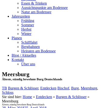
Essen & Trinken
Aussichtspunkte am Bodensee
Natur am Bodensee
Jahreszeiten
Frühling
Sommer
Herbst
Winter
Planen
Schifffahrt
Bergbahnen
Heiraten am Bodensee
Blog / Aktuelles
Kontakt
Über uns
Meersburg
Älteste, ständig bewohnte Burg Deutschlands
TB
Burgen & Schlösser
,
Entdecken
Bischof
,
Burg
,
Meersburg
,
Schloss
Sie sind hier:
Home
»
Entdecken
»
Burgen & Schlösser
»
Meersburg
Älteste, ständig bewohnte Burg Deutschlands
28. März 2018
25. April 2018