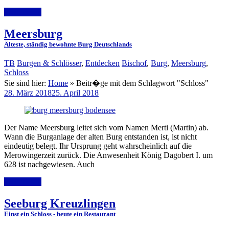
Weiterlesen
Meersburg
Älteste, ständig bewohnte Burg Deutschlands
TB
Burgen & Schlösser
,
Entdecken
Bischof
,
Burg
,
Meersburg
,
Schloss
Sie sind hier:
Home
»
Beitr�ge mit dem Schlagwort "Schloss"
28. März 2018
25. April 2018
Der Name Meersburg leitet sich vom Namen Merti (Martin) ab.
Wann die Burganlage der alten Burg entstanden ist, ist nicht
eindeutig belegt. Ihr Ursprung geht wahrscheinlich auf die
Merowingerzeit zurück. Die Anwesenheit König Dagobert I. um
628 ist nachgewiesen. Auch
Weiterlesen
Seeburg Kreuzlingen
Einst ein Schloss - heute ein Restaurant