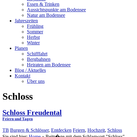
Essen & Trinken
Aussichtspunkte am Bodensee
Natur am Bodensee
Jahreszeiten
Frühling
Sommer
Herbst
Winter
Planen
Schifffahrt
Bergbahnen
Heiraten am Bodensee
Blog / Aktuelles
Kontakt
Über uns
Schloss
Schloss Freudental
Feiern und Tagen
TB
Burgen & Schlösser
,
Entdecken
Feiern
,
Hochzeit
,
Schloss
Sie sind hier:
Home
»
Beitr�ge mit dem Schlagwort "Schloss"