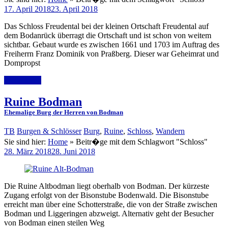
17. April 2018
23. April 2018
Das Schloss Freudental bei der kleinen Ortschaft Freudental auf
dem Bodanrück überragt die Ortschaft und ist schon von weitem
sichtbar. Gebaut wurde es zwischen 1661 und 1703 im Auftrag des
Freiherrn Franz Dominik von Praßberg. Dieser war Geheimrat und
Dompropst
Weiterlesen
Ruine Bodman
Ehemalige Burg der Herren von Bodman
TB
Burgen & Schlösser
Burg
,
Ruine
,
Schloss
,
Wandern
Sie sind hier:
Home
»
Beitr�ge mit dem Schlagwort "Schloss"
28. März 2018
28. Juni 2018
Die Ruine Altbodman liegt oberhalb von Bodman. Der kürzeste
Zugang erfolgt von der Bisonstube Bodenwald. Die Bisonstube
erreicht man über eine Schotterstraße, die von der Straße zwischen
Bodman und Liggeringen abzweigt. Alternativ geht der Besucher
von Bodman einen steilen Weg