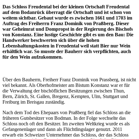
Das Schloss Freudental bei der kleinen Ortschaft Freudental
auf dem Bodanrück überragt die Ortschaft und ist schon von
weitem sichtbar. Gebaut wurde es zwischen 1661 und 1703 im
Auftrag des Freiherrn Franz Dominik von Praßberg. Dieser
war Geheimrat und Dompropst in der Regierung des Bischofs
von Konstanz. Eine lustige Geschichte gibt es um den Bau: Die
Handwerker beschwerten sich über die hohen
Lebenshaltungskosten in Freudental weil statt Bier nur Wein
erhältlich war. So musste der Bauherr sich verpflichten, auch
für den Wein aufzukommen.
Über den Bauherrn, Freiherr Franz Dominik von Prassberg, ist nicht
viel bekannt. Als Oberhofmeister am Bistum Konstanz war er für
die Verwaltung der bischöflichen Besitzungen zwischen Thun,
Bern, Zürich, St. Gallen, Bregenz, Kempten, Ulm, Stuttgart und
Freiburg im Breisgau zuständig.
Nach dem Tod des Ehepaars von Praßberg fiel das Schloss an die
früheren Gutsbesitzer von Bodman. In der Folge wechselte das
Schloss noch oft den Besitzer. Im zweiten Weltkrieg wurde es als
Gefangenenlager und dann als Flüchtlingslager genutzt. 2011
erwarb ein Schweizer Unternehmer das Schloss, der das Schloss