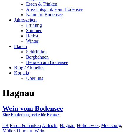
Essen & Trinken
Aussichtspunkte am Bodensee
Natur am Bodensee
Jahreszeiten
Frühling
Sommer
Herbst
Winter
Planen
Schifffahrt
Bergbahnen
Heiraten am Bodensee
Blog / Aktuelles
Kontakt
Über uns
Hagnau
Wein vom Bodensee
Eine Entdeckungsreise für Kenner
TB
Essen & Trinken
Aufricht
,
Hagnau
,
Hohentwiel
,
Meersburg
,
Müller-Thurgau
,
Wein