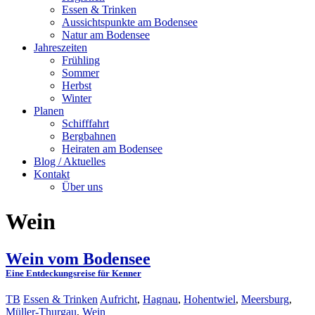
Essen & Trinken
Aussichtspunkte am Bodensee
Natur am Bodensee
Jahreszeiten
Frühling
Sommer
Herbst
Winter
Planen
Schifffahrt
Bergbahnen
Heiraten am Bodensee
Blog / Aktuelles
Kontakt
Über uns
Wein
Wein vom Bodensee
Eine Entdeckungsreise für Kenner
TB
Essen & Trinken
Aufricht
,
Hagnau
,
Hohentwiel
,
Meersburg
,
Müller-Thurgau
,
Wein