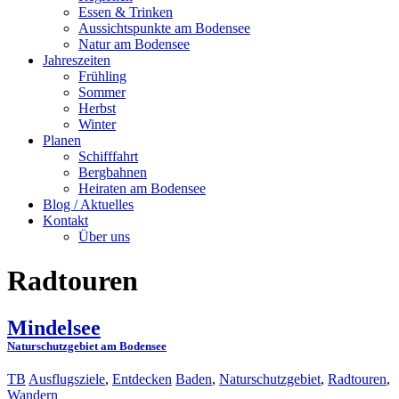
Essen & Trinken
Aussichtspunkte am Bodensee
Natur am Bodensee
Jahreszeiten
Frühling
Sommer
Herbst
Winter
Planen
Schifffahrt
Bergbahnen
Heiraten am Bodensee
Blog / Aktuelles
Kontakt
Über uns
Radtouren
Mindelsee
Naturschutzgebiet am Bodensee
TB
Ausflugsziele
,
Entdecken
Baden
,
Naturschutzgebiet
,
Radtouren
,
Wandern