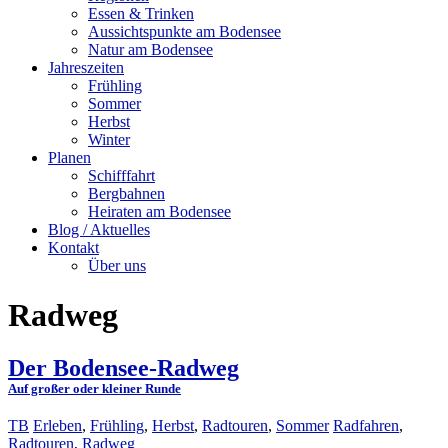
Essen & Trinken
Aussichtspunkte am Bodensee
Natur am Bodensee
Jahreszeiten
Frühling
Sommer
Herbst
Winter
Planen
Schifffahrt
Bergbahnen
Heiraten am Bodensee
Blog / Aktuelles
Kontakt
Über uns
Radweg
Der Bodensee-Radweg
Auf großer oder kleiner Runde
TB
Erleben
,
Frühling
,
Herbst
,
Radtouren
,
Sommer
Radfahren
,
Radtouren
,
Radweg