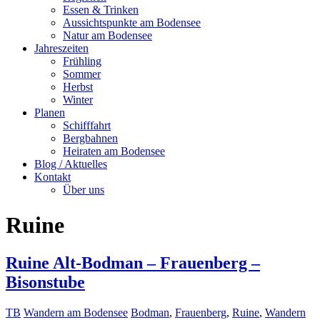
Essen & Trinken
Aussichtspunkte am Bodensee
Natur am Bodensee
Jahreszeiten
Frühling
Sommer
Herbst
Winter
Planen
Schifffahrt
Bergbahnen
Heiraten am Bodensee
Blog / Aktuelles
Kontakt
Über uns
Ruine
Ruine Alt-Bodman – Frauenberg –
Bisonstube
TB
Wandern am Bodensee
Bodman
,
Frauenberg
,
Ruine
,
Wandern