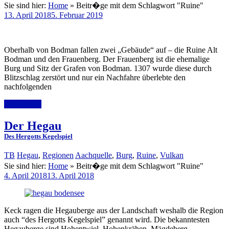
Sie sind hier:
Home
»
Beitr�ge mit dem Schlagwort "Ruine"
13. April 2018
5. Februar 2019
Oberhalb von Bodman fallen zwei „Gebäude“ auf – die Ruine Alt
Bodman und den Frauenberg. Der Frauenberg ist die ehemalige
Burg und Sitz der Grafen von Bodman. 1307 wurde diese durch
Blitzschlag zerstört und nur ein Nachfahre überlebte den
nachfolgenden
Weiterlesen
Der Hegau
Des Hergotts Kegelspiel
TB
Hegau
,
Regionen
Aachquelle
,
Burg
,
Ruine
,
Vulkan
Sie sind hier:
Home
»
Beitr�ge mit dem Schlagwort "Ruine"
4. April 2018
13. April 2018
Keck ragen die Hegauberge aus der Landschaft weshalb die Region
auch “des Hergotts Kegelspiel” genannt wird. Die bekanntesten
Hegauberge sind Hohentwiel, Hohenkrähen, Mägdeberg,