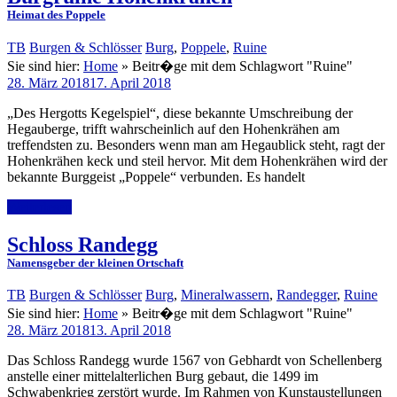
Heimat des Poppele
TB
Burgen & Schlösser
Burg
,
Poppele
,
Ruine
Sie sind hier:
Home
»
Beitr�ge mit dem Schlagwort "Ruine"
28. März 2018
17. April 2018
„Des Hergotts Kegelspiel“, diese bekannte Umschreibung der
Hegauberge, trifft wahrscheinlich auf den Hohenkrähen am
treffendsten zu. Besonders wenn man am Hegaublick steht, ragt der
Hohenkrähen keck und steil hervor. Mit dem Hohenkrähen wird der
bekannte Burggeist „Poppele“ verbunden. Es handelt
Weiterlesen
Schloss Randegg
Namensgeber der kleinen Ortschaft
TB
Burgen & Schlösser
Burg
,
Mineralwassern
,
Randegger
,
Ruine
Sie sind hier:
Home
»
Beitr�ge mit dem Schlagwort "Ruine"
28. März 2018
13. April 2018
Das Schloss Randegg wurde 1567 von Gebhardt von Schellenberg
anstelle einer mittelalterlichen Burg gebaut, die 1499 im
Schwabenkrieg zerstört wurde. Im Rahmen von Kunstaustellungen