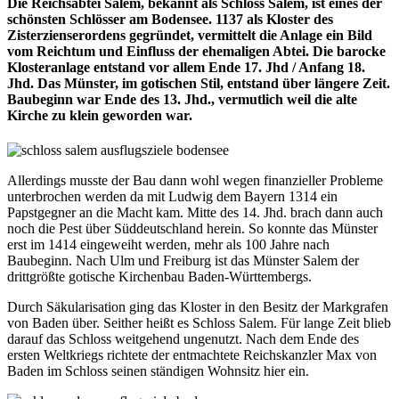
Die Reichsabtei Salem, bekannt als Schloss Salem, ist eines der
schönsten Schlösser am Bodensee. 1137 als Kloster des
Zisterzienserordens gegründet, vermittelt die Anlage ein Bild
vom Reichtum und Einfluss der ehemaligen Abtei. Die barocke
Klosteranlage entstand vor allem Ende 17. Jhd / Anfang 18.
Jhd. Das Münster, im gotischen Stil, entstand über längere Zeit.
Baubeginn war Ende des 13. Jhd., vermutlich weil die alte
Kirche zu klein geworden war.
Allerdings musste der Bau dann wohl wegen finanzieller Probleme
unterbrochen werden da mit Ludwig dem Bayern 1314 ein
Papstgegner an die Macht kam. Mitte des 14. Jhd. brach dann auch
noch die Pest über Süddeutschland herein. So konnte das Münster
erst im 1414 eingeweiht werden, mehr als 100 Jahre nach
Baubeginn. Nach Ulm und Freiburg ist das Münster Salem der
drittgrößte gotische Kirchenbau Baden-Württembergs.
Durch Säkularisation ging das Kloster in den Besitz der Markgrafen
von Baden über. Seither heißt es Schloss Salem. Für lange Zeit blieb
darauf das Schloss weitgehend ungenutzt. Nach dem Ende des
ersten Weltkriegs richtete der entmachtete Reichskanzler Max von
Baden im Schloss seinen ständigen Wohnsitz hier ein.