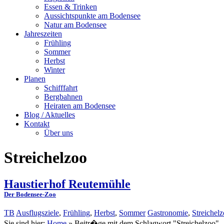
Essen & Trinken
Aussichtspunkte am Bodensee
Natur am Bodensee
Jahreszeiten
Frühling
Sommer
Herbst
Winter
Planen
Schifffahrt
Bergbahnen
Heiraten am Bodensee
Blog / Aktuelles
Kontakt
Über uns
Streichelzoo
Haustierhof Reutemühle
Der Bodensee-Zoo
TB
Ausflugsziele
,
Frühling
,
Herbst
,
Sommer
Gastronomie
,
Streichel
Sie sind hier:
Home
»
Beitr�ge mit dem Schlagwort "Streichelzoo"