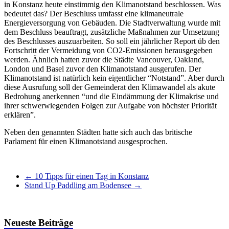
in Konstanz heute einstimmig den Klimanotstand beschlossen. Was
bedeutet das? Der Beschluss umfasst eine klimaneutrale
Energieversorgung von Gebäuden. Die Stadtverwaltung wurde mit
dem Beschluss beauftragt, zusätzliche Maßnahmen zur Umsetzung
des Beschlusses auszuarbeiten. So soll ein jährlicher Report üb den
Fortschritt der Vermeidung von CO2-Emissionen herausgegeben
werden. Ähnlich hatten zuvor die Städte Vancouver, Oakland,
London und Basel zuvor den Klimanotstand ausgerufen. Der
Klimanotstand ist natürlich kein eigentlicher “Notstand”. Aber durch
diese Ausrufung soll der Gemeinderat den Klimawandel als akute
Bedrohung anerkennen “und die Eindämmung der Klimakrise und
ihrer schwerwiegenden Folgen zur Aufgabe von höchster Priorität
erklären”.
Neben den genannten Städten hatte sich auch das britische
Parlament für einen Klimanotstand ausgesprochen.
←
10 Tipps für einen Tag in Konstanz
Stand Up Paddling am Bodensee
→
Neueste Beiträge