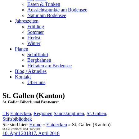
Essen & Trinken
Aussichtspunkte am Bodensee
Natur am Bodensee
Jahreszeiten
Frühling
Sommer
Herbst
Winter
Planen
Schifffahrt
Bergbahnen
Heiraten am Bodensee
Blog / Aktuelles
Kontakt
Über uns
St. Gallen (Kanton)
St. Galler Biberli und Bratwurst
TB
Entdecken
,
Regionen
Sandskulpturen
,
St. Gallen
,
Stiftsbibliothek
Sie sind hier:
Home
»
Entdecken
»
St. Gallen (Kanton)
St. Galler Biberli und Bratwurst
10. April 2018
17. April 2018