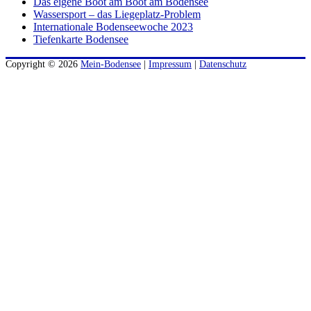
Das eigene Boot am Boot am Bodensee
Wassersport – das Liegeplatz-Problem
Internationale Bodenseewoche 2023
Tiefenkarte Bodensee
Copyright © 2026
Mein-Bodensee
|
Impressum
|
Datenschutz