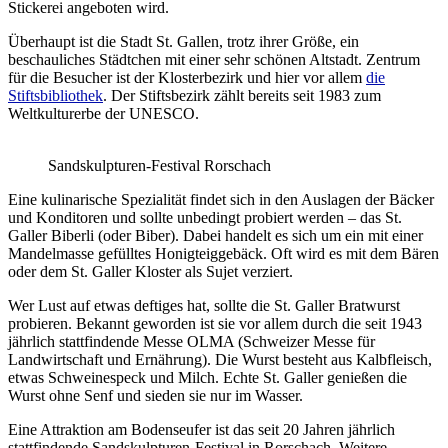
Stickerei angeboten wird.
Überhaupt ist die Stadt St. Gallen, trotz ihrer Größe, ein
beschauliches Städtchen mit einer sehr schönen Altstadt. Zentrum
für die Besucher ist der Klosterbezirk und hier vor allem
die
Stiftsbibliothek
. Der Stiftsbezirk zählt bereits seit 1983 zum
Weltkulturerbe der UNESCO.
Sandskulpturen-Festival Rorschach
Eine kulinarische Spezialität findet sich in den Auslagen der Bäcker
und Konditoren und sollte unbedingt probiert werden – das St.
Galler Biberli (oder Biber). Dabei handelt es sich um ein mit einer
Mandelmasse gefülltes Honigteiggebäck. Oft wird es mit dem Bären
oder dem St. Galler Kloster als Sujet verziert.
Wer Lust auf etwas deftiges hat, sollte die St. Galler Bratwurst
probieren. Bekannt geworden ist sie vor allem durch die seit 1943
jährlich stattfindende Messe OLMA (Schweizer Messe für
Landwirtschaft und Ernährung). Die Wurst besteht aus Kalbfleisch,
etwas Schweinespeck und Milch. Echte St. Galler genießen die
Wurst ohne Senf und sieden sie nur im Wasser.
Eine Attraktion am Bodenseufer ist das seit 20 Jahren jährlich
stattfindende Sandskulpturen-Festival in Rorschach. Weitere