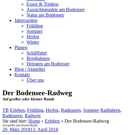
Essen & Trinken
Aussichtspunkte am Bodensee
Natur am Bodensee
Jahreszeiten
Frühling
Sommer
Herbst
Winter
Planen
Schifffahrt
Bergbahnen
Heiraten am Bodensee
Blog / Aktuelles
Kontakt
Über uns
Der Bodensee-Radweg
Auf großer oder kleiner Runde
TB
Erleben
,
Frühling
,
Herbst
,
Radtouren
,
Sommer
Radfahren
,
Radtouren
,
Radweg
Sie sind hier:
Home
»
Erleben
»
Der Bodensee-Radweg
Auf großer oder kleiner Runde
29. März 2018
13. April 2018