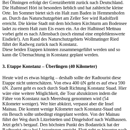
Bei Öhningen erfolgt der Grenzübertritt zurück nach Deutschland.
Die Halbinsel Höri ist besonders lieblich und hat zahlreiche kleine
Orte. Im Sommer bietet sich ein Halt zum Baden in Hemmenhofen
an. Durch das Naturschutzgebiet am Zeller See wird Radolfzell
erreicht. Die kleine Stadt mit dem höchsten Kirchturm am Bodensee
ladet zu einem Halt zum Eis essen ein. An der Halbinsel Mettnau
vorbei geht es nach Allensbach (noch einmal eine empfehlenswerte
Eisdiele!). Am Rand des Naturschutzgebiets Wollmatinger Ried
führt der Radweg zurück nach Konstanz.
Diese beiden Etappen könnten zusammengeführt werden und so
kann die Übernachtung in Konstanz geplant werden.
3. Etappe Konstanz – Überlingen (40 Kilometer)
Heute wird es etwas hügelig – deshalb sollte der Radtourist diese
Etappe nicht unterschätzen. Von etwa 400 üN geht es auf etwa 590
üN. Zuerst geht es noch durch Stadt Richtung Konstanz Staad. Hier
wäre eine weitere Möglichkeit, die Tour abzukürzen indem die
Fähre von Konstanz nach Meersburg genommen wird (54
Kilometer weniger). Wer hier abkürzt, verpasst aber die Insel
Mainau. Die kommt wenige Kilometer nach Konstanz-Staad und
ein Besuch sollte unbedingt eingeplant werden. Von der Mainau
führt der Weg durch Litzelstetten und Dingelsdorf nach Wallhausen.
Jetzt geht’s bergauf. Den höchsten Punkt des Bodanrück hat der
Radtourist etwa bei Liggeringen erreicht. Flott geht es hinunter nach