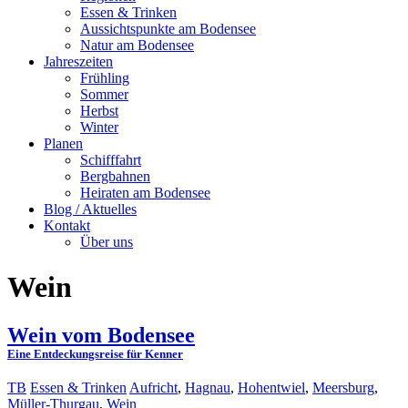
Essen & Trinken
Aussichtspunkte am Bodensee
Natur am Bodensee
Jahreszeiten
Frühling
Sommer
Herbst
Winter
Planen
Schifffahrt
Bergbahnen
Heiraten am Bodensee
Blog / Aktuelles
Kontakt
Über uns
Wein
Wein vom Bodensee
Eine Entdeckungsreise für Kenner
TB
Essen & Trinken
Aufricht
,
Hagnau
,
Hohentwiel
,
Meersburg
,
Müller-Thurgau
,
Wein