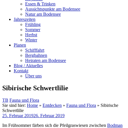
Essen & Trinken
Aussichtspunkte am Bodensee
Natur am Bodensee
Jahreszeiten
Frühling
Sommer
Herbst
Winter
Planen
Schifffahrt
Bergbahnen
Heiraten am Bodensee
Blog / Aktuelles
Kontakt
Über uns
Sibirische Schwertlilie
TB
Fauna und Flora
Sie sind hier:
Home
»
Entdecken
»
Fauna und Flora
»
Sibirische
Schwertlilie
25. Februar 2019
26. Februar 2019
Im Frühsommer färben sich die Pfeilgraswiesen zwischen
Bodman