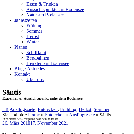
Essen & Trinken
Aussichtspunkte am Bodensee
Natur am Bodensee
Jahreszeiten
Frühling
Sommer
Herbst
Winter
Planen
Schifffahrt
Bergbahnen
Heiraten am Bodensee
Blog / Aktuelles
Kontakt
Über uns
Säntis
Exponierter Aussichtspunkt nahe dem Bodensee
TB
Ausflugsziele
,
Entdecken
,
Frühling
,
Herbst
,
Sommer
Sie sind hier:
Home
»
Entdecken
»
Ausflugsziele
»
Säntis
Exponierter Aussichtspunkt nahe dem Bodensee
26. März 2018
17. November 2021