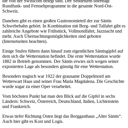
die von der Swisscom belegt sind. Der Sendeturm überträgt
Rundfunk- und Fernsehprogramme in die gesamte Nord-Ost-
Schweiz.
Daneben gibt es einen großen Gastronomieteil der zur Säntis
Schwebebahn gehört. In Kombination mit Berg- und Talfahrt gibt es
zahlreiche Angebote wie Frühstück, Vollmondfahrt, Jazznacht und
mehr. Auch Übernachtungsmöglichkeiten sind geboten
(Internetseiten beachten).
Einige Stufen führen dann hinauf zum eigentlichen Säntisgipfel auf
dem sich die Wetterstation befindet. Die erste Wetterstation wurde
1882 in Betrieb genommen. Der Säntis erwies sich wegen seiner
exponierten Lage als besonders günstig für eine Wetterstation.
Besonders tragisch war 1922 der grausame Doppelmord am
Wetterwart Haas und seiner Frau Maria Magdalena. Die Geschichte
wurde sogar zu einer Oper verarbeitet.
Vom höchsten Punkt hat man den Blick auf die Gipfel in sechs
Ländern: Schweiz, Österreich, Deutschland, Italien, Lichtenstein
und Frankreich.
Etwas tiefer Richtung Osten liegt das Berggasthaus „Alter Säntis“.
Auch hier gibt es Kost und Logis.