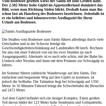
Vom Bodensee gesehen wirkt der Säntis oft zum Greifen nahe.
Der 2.502 Meter hohe Gipfel im Appenzellerland dominiert das
Bild, wenn man Richtung Süden blickt. Deshalb kann man ihn
schon fast als Hausberg des Bodensees bezeichnen. Jedenfalls ist
er ein beliebtes und lohnenswertes Ausflugsziel für Ihren
Urlaub am Bodensee.
Die Straßen vom Bodensee zum Säntis führen allerdings durch viele
Ortschaften und in der Schweiz beträgt die
Geschwindigkeitsbeschränkung auf Landstraßen 80 km/h. Rechnen
Sie also mit einer Fahrzeit von ein bis zwei Stunden (je nach
Ausgangspunkt). Alternativ ist es auch sehr schön, mit der Bahn bis
Urnäsch oder Nesslau und dann mit dem Postauto zur Schwägalp zu
fahren.
Im Sommer führen zahlreiche Wanderwege auf den Säntis. Der
einfachste und bequemste Weg auf den Gipfel zu kommen, ist
jedoch die Seilbahn. Die Talstation liegt bei Schwägalp auf 1350
Meter. In 10 Minuten Fahrzeit bringt die Schwebebahn die Besucher
auf 2472 Meter.
Auf dem Gipfel befindet sich ein riesiger Komplex. Einen großen
Teil davon bildet der 123 Meter hohe Sendeturm und Gebäudeteile,